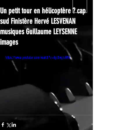
Un petit tour en hélicoptère ? cap
sud Finistère Hervé LESVENAN
musiques Guillaume LEYSENNE
images
https://www.youtube.com/watch?v=fgJ0wjzvR9c