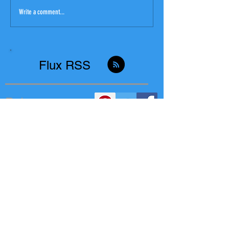
Write a comment...
Flux RSS
Retrouvez-nous
CONTACT
herve.lesvenan29@gmail.com
Tel : 02 98 95 47 5
6
Port : 06 18 02 66 49
Do Not Sell My Personal Information