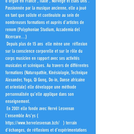
d’orgue en France , Italie , Norvège et Etats Unis .
Passionnée par la musique ancienne, elle a joué 
en tant que soliste et continuiste au sein de 
nombreuses formations et auprès d’artistes de 
renom (Polyphoniae Studium, Accademia del 
Ricercare…)
 Depuis plus de 15 ans  elle mène une  réflexion 
sur la conscience corporelle et sur le rôle du 
corps musicien en rapport avec ses activités 
musicales et scéniques. Au travers de différentes 
formations (Naturopathie, Kinésiologie, Technique 
Alexander, Yoga, Qi Gonq, Do-in, Danse africaine 
et orientale) elle développe une méthode 
personnalisée qu’elle applique dans son 
enseignement. 
 En 2001 elle fonde avec Hervé Lesvenan  
l’ensemble Ars’ys ( 
https://www.hervelesvenan.bzh/   ) terrain 
d’échanges, de réflexions et d’expérimentations 